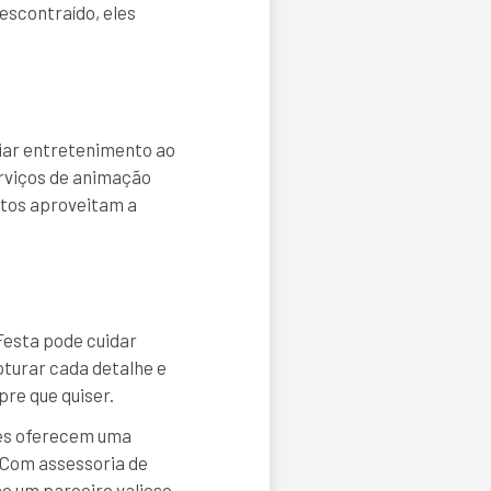
escontraído, eles
ciar entretenimento ao
erviços de animação
ltos aproveitam a
Festa pode cuidar
pturar cada detalhe e
re que quiser.
les oferecem uma
 Com assessoria de
ão um parceiro valioso