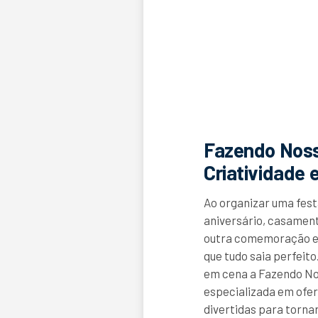
Fazendo Noss
Criatividade
Ao organizar uma fest
aniversário, casament
outra comemoração es
que tudo saia perfeit
em cena a Fazendo N
especializada em ofer
divertidas para torna