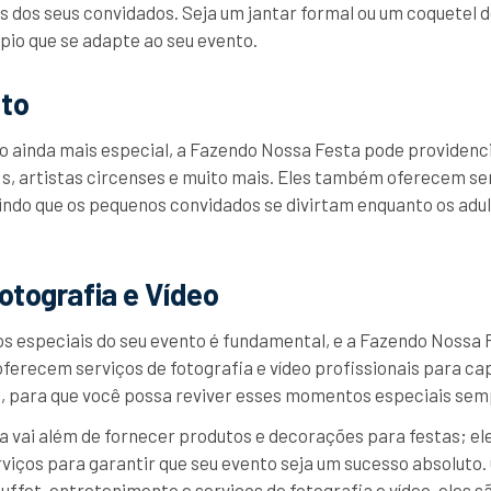
s dos seus convidados. Seja um jantar formal ou um coquetel d
io que se adapte ao seu evento.
to
o ainda mais especial, a Fazendo Nossa Festa pode providen
s, artistas circenses e muito mais. Eles também oferecem s
indo que os pequenos convidados se divirtam enquanto os adu
otografia e Vídeo
 especiais do seu evento é fundamental, e a Fazendo Nossa 
oferecem serviços de fotografia e vídeo profissionais para ca
 para que você possa reviver esses momentos especiais semp
a vai além de fornecer produtos e decorações para festas; e
iços para garantir que seu evento seja um sucesso absoluto.
uffet, entretenimento e serviços de fotografia e vídeo, eles s