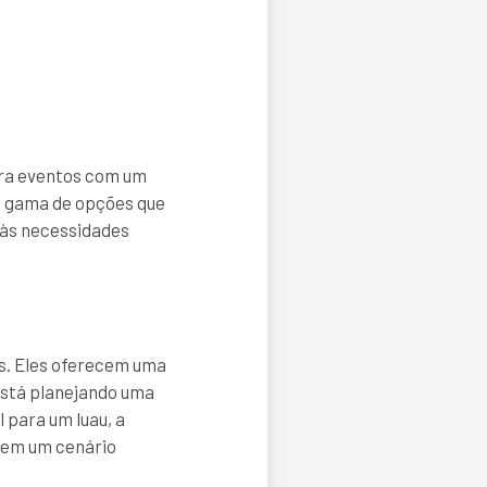
ara eventos com um
a gama de opções que
 às necessidades
s. Eles oferecem uma
 está planejando uma
 para um luau, a
 em um cenário