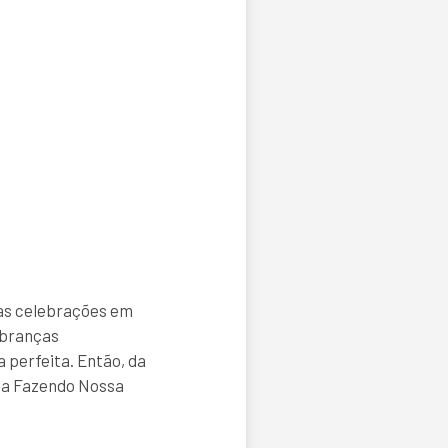
uas celebrações em
mbranças
a perfeita. Então, da
m a Fazendo Nossa